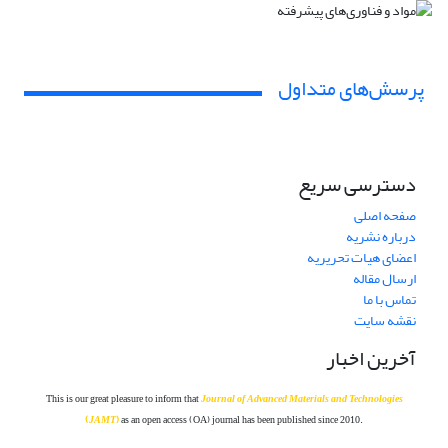
پرسش‌های متداول
دسترسی سریع
صفحه اصلی
درباره نشریه
اعضای هیات تحریریه
ارسال مقاله
تماس با ما
نقشه سایت
آخرین اخبار
This is our great pleasure to inform that
Journal of Advanced Materials and Technolog
ies
(
JAMT
)
as an open access (OA) journal has been published since 2010.