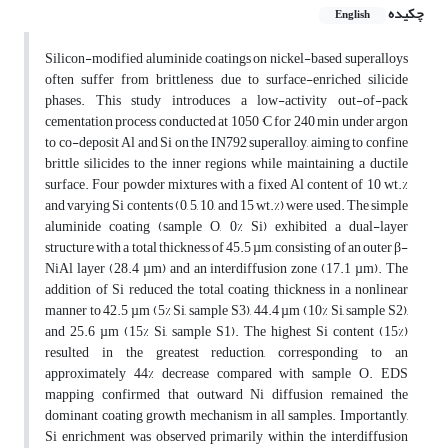
چکیده
English
Silicon-modified aluminide coatings on nickel-based superalloys
often suffer from brittleness due to surface-enriched silicide
phases. This study introduces a low-activity out-of-pack
cementation process conducted at 1050 °C for 240 min under argon
to co-deposit Al and Si on the IN792 superalloy, aiming to confine
brittle silicides to the inner regions while maintaining a ductile
surface. Four powder mixtures with a fixed Al content of 10 wt.%
and varying Si contents (0, 5, 10, and 15 wt.%) were used. The simple
aluminide coating (sample O, 0% Si) exhibited a dual-layer
structure with a total thickness of 45.5 µm, consisting of an outer β-
NiAl layer (28.4 µm) and an interdiffusion zone (17.1 µm). The
addition of Si reduced the total coating thickness in a nonlinear
manner to 42.5 µm (5% Si, sample S3), 44.4 µm (10% Si, sample S2),
and 25.6 µm (15% Si, sample S1). The highest Si content (15%)
resulted in the greatest reduction, corresponding to an
approximately 44% decrease compared with sample O. EDS
mapping confirmed that outward Ni diffusion remained the
dominant coating growth mechanism in all samples. Importantly,
Si enrichment was observed primarily within the interdiffusion