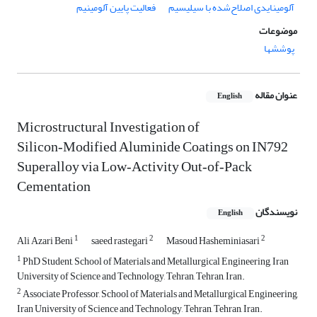
آلومینایدی اصلاح‌شده با سیلیسیم
فعالیت پایین آلومینیم
موضوعات
پوششها
عنوان مقاله
English
Microstructural Investigation of
Silicon‑Modified Aluminide Coatings on IN792
Superalloy via Low‑Activity Out‑of‑Pack
Cementation
نویسندگان
English
1
2
2
Ali Azari Beni
saeed rastegari
Masoud Hasheminiasari
1
PhD Student, School of Materials and Metallurgical Engineering, Iran
University of Science and Technology, Tehran, Tehran, Iran.
2
Associate Professor, School of Materials and Metallurgical Engineering,
Iran University of Science and Technology, Tehran, Tehran, Iran.