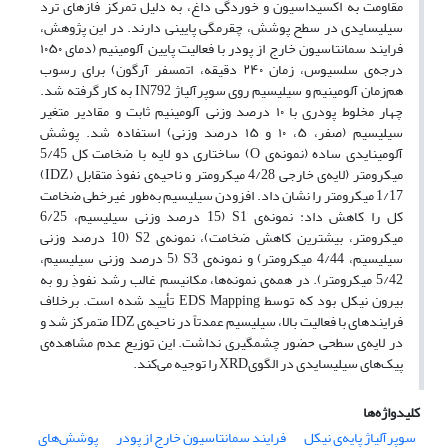
مقاومت به اکسیداسیون و خوردگی داغ، به دلیل تمرکز فازهای ترد
سیلیسایدی در سطح پوشش، چقرمگی پایینی دارند. در این پژوهش،
فرایند سمانتاسیون خارج از پودر با فعالیت پایین آلومینیم (دمای ۱۰۵۰
درجه‌ی سلسیوس، زمان ۲۴۰ دقیقه، اتمسفر آرگون) برای رسوب
هم‌زمان آلومینیم و سیلیسیم روی سوپرآلیاژ IN792 به ‌کار گرفته شد.
چهار مخلوط پودری با ۱۰ درصد وزنی آلومینیم ثابت و مقادیر متغیر
سیلیسیم (صفر، ۵، ۱۰ و ۱۵ درصد وزنی) استفاده شد. پوشش
آلومینایدی ساده (نمونه‌ی O) ساختاری دو لایه با ضخامت کل 5/45
میکرومتر (لایه‌ی خارجی 4/28 میکرومتر و ناحیه‌ی نفوذ متقابل (IDZ)
1/17 میکرومتر را نشان داد. افزودن سیلیسیم به‌طور غیرخطی ضخامت
کل را کاهش داد: نمونه‌ی S1 (15 درصد وزنی سیلیسیم، 6/25
میکرومتر، بیشترین کاهش ضخامت)، نمونه‌ی S2 (10 درصد وزنی
سیلیسیم، 4/44 میکرومتر) و نمونه‌ی S3 (5 درصد وزنی سیلیسیم،
5/42 میکرومتر). در همه‌ی نمونه‌ها، مکانیسم غالب رشد نفوذِ رو به
بیرون نیکل بود که توسط EDS Mapping تأیید شده است. برخلاف
فرایندهای با فعالیت بالا، سیلیسیم عمدتاً در ناحیه‌ی IDZ متمرکز شد و
در لایه‌ی سطحی حضور چشمگیری نداشت. این توزیع عدم مشاهده‌ی
پیک‌های سیلیسایدی در الگویXRD را توجیه می‌کند.
کلیدواژه‌ها
سوپرآلیاژ پایه‌ی نیکل
فرایند سمانتاسیون خارج از پودر
پوشش‌های