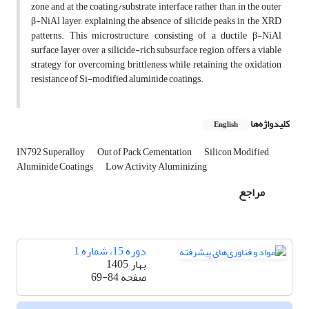
zone and at the coating/substrate interface rather than in the outer
β-NiAl layer, explaining the absence of silicide peaks in the XRD
patterns. This microstructure, consisting of a ductile β-NiAl
surface layer over a silicide-rich subsurface region, offers a viable
strategy for overcoming brittleness while retaining the oxidation
resistance of Si-modified aluminide coatings.
کلیدواژه‌ها
English
IN792 Superalloy
Out of Pack Cementation
Silicon Modified
Aluminide Coatings
Low Activity Aluminizing
مراجع
دوره 15، شماره 1
بهار 1405
صفحه
69-84