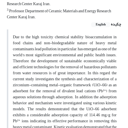
Research Center, Karaj, Iran.
3
Professor, Department of Ceramic, Materials and Energy Research
Center, Karaj, Iran.
چکیده
English
Due to the high toxicity, chemical stability, bioaccumulation in
food chains, and non-biodegradable nature of heavy metal
contaminants, lead pollution, in particular, has emerged as one of the
world's most significant environmental and public health issues.
Therefore, the development of sustainable, economically viable,
and efficient technologies for the removal of hazardous pollutants
from water resources is of great importance. In this regard, the
current study investigates the synthesis and characterization of a
zirconium-containing metal-organic framework (UiO-66) as an
adsorbent for the removal of divalent lead cations (Pb²⁺) from
aqueous solutions through adsorption. In addition, the adsorption
behavior and mechanism were investigated using various kinetic
models. The results demonstrated that the UiO-66 adsorbent
exhibits a considerable adsorption capacity of 114.46 mg/g for
Pb²⁺ ions, indicating its effective performance in removing this
heavy metal contaminant. Kinetic evaluation demonstrated that the