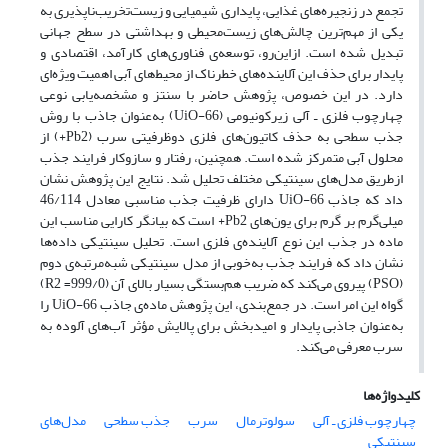
تجمع در زنجیره‌های غذایی، پایداری شیمیایی و زیست‌تخریب‌ناپذیری به
یکی از مهم‌ترین چالش‌های زیست‌محیطی و بهداشتی در سطح جهانی
تبدیل شده است. ازاین‌رو، توسعه‌‌ی فناوری‌های کارآمد، اقتصادی و
پایدار برای حذف این آلاینده‌های خطرناک از محیط‌های آبی اهمیت ویژه‌ای
دارد. در این خصوص، پژوهش حاضر با سنتز و مشخصه‌یابی نوعی
چهارچوب فلزی‌ ـ آلی زیرکونیومی (UiO-66) به‌عنوان جاذب با روش
جذب سطحی به حذف کاتیون‌های فلزی دوظرفیتی سرب (Pb2+) از
محلول آبی متمرکز شده است. همچنین، رفتار و سازوکار فرایند جذب
ازطریق مدل‌های سینتیکی مختلف تحلیل شد. نتایج این پژوهش نشان
داد که جاذب UiO-66 دارای ظرفیت جذب مناسبی معادل 46/114
میلی‌گرم بر گرم برای یون‌های Pb2+ است که بیانگر کارایی مناسب این
ماده در جذب این نوع آلاینده‌ی فلزی است. تحلیل سینتیکی داده‌ها
نشان داد که فرایند جذب به‌خوبی از مدل سینتیکی شبه‌مرتبه‌ی دوم
(PSO) پیروی می‌کند که ضریب هم‌بستگی بسیار بالای آن (999/0= R2)
گواه این امر است. در جمع‌بندی، این پژوهش ماده‌ی جاذب UiO-66 را
به‌عنوان جاذبی پایدار و امیدبخش برای پالایش مؤثر آب‌های آلوده به
سرب معرفی می‌کند.
کلیدواژه‌ها
چهارچوب فلزی ـ آلی
سولوترمال
سرب
جذب سطحی
مدل‌های
سینتیکی