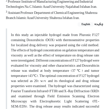
2
Professor, Institute of Manufacturing Engineering and Industrial
Technologies, Na.C, Islamic Azad University, Najafabad, Isfahan, Iran.
3
Assistant Professor, Department of Chemical Engineering, Shahreza
Branch, Islamic Azad University, Shahreza, Isfahan, Iran.
چکیده
English
In this study, an injectable hydrogel made from Pluronic F127
containing Doxorubicin (DOX), with thermosensitive properties
for localized drug delivery, was prepared using the cold method.
The effects of hydrogel concentration on gelation temperature and
viscosity, as well as the effect of temperature on drug release rate,
were investigated. Different concentrations of F127 hydrogel were
evaluated for viscosity and other characteristics, and Doxorubicin
release was studied at body temperature (37℃) and tumor
temperature (43℃). The optimal concentration of F127 hydrogel
was selected as 20% w/v, and its rheological and drug release
properties were examined. The hydrogel was characterized using
Fourier Transform Infrared (FTIR) and X-Ray Diffraction (XRD),
and examined through Field Emission Scanning Electron
Microscopy with Electrophoretic Light Scattering (FE-
SEM/EDS). The drug release assay results indicated successful