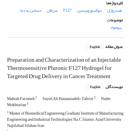
کلیدواژه‌ها
هیدروژل
دوکسوروبیسین
F127
سرطان
حساس به دما
موضوعات
بیومواد
عنوان مقاله
English
Preparation and Characterization of an Injectable
Thermosensitive Pluronic F127 Hydrogel for
Targeted Drug Delivery in Cancer Treatment
نویسندگان
English
1
2
Mahtab Farzaneh
Sayed Ali Hassanzadeh-Tabrizi
Nader
3
Mokhtarian
1
Master of Biomedical Engineering Graduate, Institute of Manufacturing
Engineering and Industrial Technologies, Na.C, Islamic Azad University,
Najafabad, Isfahan, Iran.