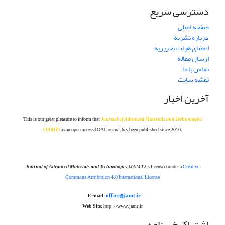
دسترسی سریع
صفحه اصلی
درباره نشریه
اعضای هیات تحریریه
ارسال مقاله
تماس با ما
نقشه سایت
آخرین اخبار
This is our great pleasure to inform that
Journal of Advanced Materials and Technolog
ies
(
JAMT
)
as an open access (OA) journal has been published since 2010.
Journal of Advanced Materials and Technologies
(JAMT)
is licensed under a
Creative
Commons Attribution 4.0 International License
office@jamt.ir
E-mail:
Web Site:
http://www.jamt.ir
اشتراک خبرنامه