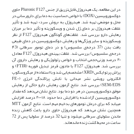
در این مطالعه، یک هیدروژل قابل‌تزریق از جنس Pluronic F127 حاوی
دوکسوروبیسین (DOX) با خواص حساسیت به دما برای دارورسانی در
محل و موضعی تهیه شد. هیدروژل به «روش سرد» تهیه شد و تأثیر
غلظت هیدروژل بر دمای ژل شدن و ویسکوزیته و تأثیر دما بر میزان
رهایش دارو بررسی شد. غلظت‌های گوناگون هیدروژل F127 از نظر
ویسکوزیته و سایر ویژگی‌ها و رهایش دوکسوروبیسین در دمای طبیعی
بافت بدن (37 درجه‌ی سلسیوس) و در دمای تومور سرطانی (۴3
درجه‌ی سلسیوس) بررسی شد. غلظت بهینه‌ی هیدروژل F127 معادل
۲۰ درصد وزنی‌حجمی انتخاب و خواص رئولوژیکی و رهایش داروی آن
بررسی شد. هیدروژل F127 با مادون قرمز تبدیل فوریه (FTIR) و
پراش پرتو ایکس (XRD) مشخصه‌یابی شد و با استفاده از میکروسکوپ
الکترونی روبشی نشر میدانی با تابش پراکندگی انرژی (FE-
SEM/EDS) بررسی شد. نتایج آزمون رهایش دارو حاکی از رهایش
موفق دوکسوروبیسین در هر دو دما بود. نتایج نشان می‌دهد که مقدار
دوکسوروبیسین آزادشده با افزایش دما حدود ۱۸-۲۰ درصد افزایش
می‎یابد که برای درمان تومورهای بدخیم مهم است. نتایج آزمون MTT
همچنین نشان می‌دهد که هیدروژل حاوی دارو باعث کاهش زنده
ماندن سلول‏های سرطانی می‎شود و تنها 32 درصد از سلول‎ها پس از 72
ساعت در محیط کشت زنده مانده‎اند.