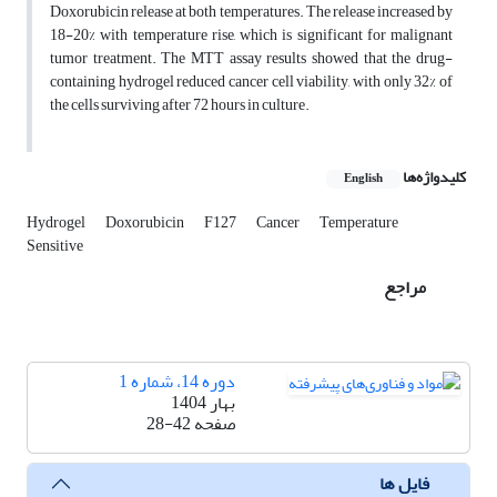
Doxorubicin release at both temperatures. The release increased by
18-20% with temperature rise, which is significant for malignant
tumor treatment. The MTT assay results showed that the drug-
containing hydrogel reduced cancer cell viability, with only 32% of
the cells surviving after 72 hours in culture.
کلیدواژه‌ها
English
Hydrogel
Doxorubicin
F127
Cancer
Temperature
Sensitive
مراجع
دوره 14، شماره 1
بهار 1404
صفحه
28-42
فایل ها