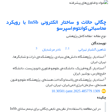
چگالی حالات و ساختار الکترونی InSb با رویکرد
محاسباتی کوانتوم اسپرسو
نوع مقاله : مقاله کامل پژوهشی
نویسندگان
3
، 2
1
شاهین آتشبار تهرانی
نادر مرشدیان
1
استادیار، پژوهشگاه دانش‌های بنیادی، پژوهشکده‌ی ذرات و شتابگرها،
تهران، ایران
2
استادیار، گروه فیزیک، دانشکده‌ی علوم و فناوری نانو و زیست، دانشگاه
خلیج‌فارس، بوشهر، ایران
3
استادیار، پژوهشکده‌ی پلاسما و گداخت هسته‌ای، پژوهشگاه علوم و فنون
هسته‌ای، سازمان انرژی اتمی ایران، تهران، ایران
10.30501/jamt.2025.485779.1309
چکیده
در این مطالعه با استفاده از نظریه‌ی تابعی چگالی برای نیمه‌رسانای InSb