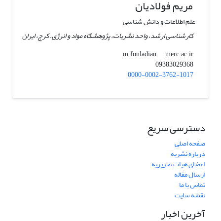
مریم فولادیان
علم اطلاعات و دانش شناسی
کارشناسی ارشد، واحد نشریات، پژوهشگاه مواد و انرژی، کرج، ایران
merc.ac.ir
m.fouladian
09383029368
0000-0002-3762-1017
دسترسی سریع
صفحه اصلی
درباره نشریه
اعضای هیات تحریریه
ارسال مقاله
تماس با ما
نقشه سایت
آخرین اخبار