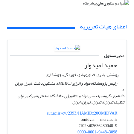
اعضای هیات تحریریه
مدیر مسئول
حمید امیدوار
پوشش‌، باتری، فناوری‌نانو، خوردگی، جوشکاری
رئیس پژوهشگاه مواد و انرژی (MERC)، مشکین دشت، البرز، ایران
&
دانشیار، گروه مهندسی مواد و متالورژی، دانشگاه صنعتی امیرکبیر (پلی
تکنیک تهران)، تهران، تهران، ایران
aut.ac.ir/cv/2393/HAMID%20OMIDVAR
merc.ac.ir
omidvar
02636280040-9(د102)
0000-0001-9448-3098