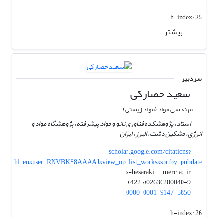
h-index:
25
بیشتر
سردبیر
سعید حصارکی
مهندسی مواد (مواد زیستی)
استاد، پژوهشکده فناوری نانو و مواد پیشرفته، پژوهشگاه مواد و
انرژی، مشکین دشت، البرز، ایران
scholar.google.com/citations?
hl=en&user=RNVBKS8AAAAJ&view_op=list_works&sortby=pubdate
merc.ac.ir
s-hesaraki
02636280040-9(د422)
0000-0001-9147-5850
h-index:
26