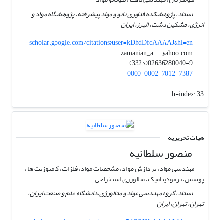
استاد، پژوهشکده فناوری نانو و مواد پیشرفته، پژوهشگاه مواد و
انرژی، مشکین دشت، البرز، ایران
scholar.google.com/citations?user=kDhdDfcAAAAJ&hl=en
yahoo.com
zamanian_a
02636280040-9(د332)
0000-0002-7012-7387
h-index:
33
هیات تحریریه
منصور سلطانیه
مهندسی مواد، پردازش مواد، مشخصات مواد، فلزات، کامپوزیت ها ،
پوشش، ترمودینامیک، متالورژی استخراجی
استاد، گروه مهندسی مواد و متالورژی،دانشگاه علم و صنعت ایران،
تهران، تهران، ایران