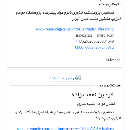
نانوکامپوزیت ها
دانشیار، پژوهشکده فناوری نانو و مواد پیشرفته، پژوهشگاه مواد و
انرژی، مشکین دشت، البرز، ایران
www.researchgate.net/profile/Nader_Nezafati2
merc.ac.ir
n.nezafati
02636280040-9(د475)
0000-0002-2072-5012
h-index:
23
هیات تحریریه
فردین نعمت زاده
اتصال مواد - شبیه سازی
دانشیار/ پژوهشکده فناوری نانو و مواد پیشرفته، پژوهشگاه مواد و
انرژی، کرج، ایران.
scholar.google.com/citations?user=A6CF77sAAAAJ&hl=en