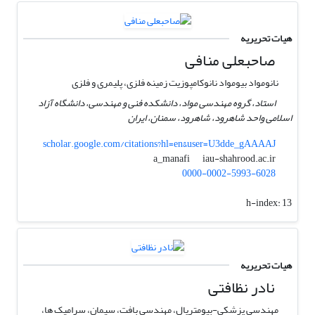
هیات تحریریه
صاحبعلی منافی
نانومواد بیومواد نانوکامپوزیت زمینه فلزی، پلیمری و فلزی
استاد، گروه مهندسی مواد، دانشکده فنی و مهندسی، دانشگاه آزاد
اسلامی واحد شاهرود، شاهرود، سمنان، ایران
scholar.google.com/citations?hl=en&user=U3dde_gAAAAJ
iau-shahrood.ac.ir
a_manafi
0000-0002-5993-6028
h-index:
13
هیات تحریریه
نادر نظافتی
مهندسی پزشکی-بیومتریال، مهندسی بافت، سیمان، سرامیک ها،