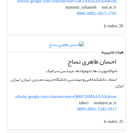
scholar.google.com/citations?user=5dGOIXsAAAAJ&hl=en
iust.ac.ir
mansour_soltanieh
0000-0002-5813-1703
h-index:
20
هیات تحریریه
احسان طاهری نساج
نانوکامپوزیت ها،نانوموادها، مهندسی سرامیک
استاد، دانشکده فنی و مهندسی، دانشگاه تربیت مدرس، تهران، تهران،
ایران
scholar.google.com/citations?user=Q6KF26MAAAAJ&hl=en
modares.ac.ir
taheri
0000-0002-5342-9113
h-index:
25