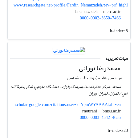
www.researchgate.net/profile/Fardin_Nematzadeh/?ev=prf_highl
merc.ac.ir
f.nematzadeh
0000-0002-3650-7466
h-index:
8
هیات تحریریه
محمدرضا نورانی
مهندسی بافت، ژنوم، بافت شناسی
استاد، مرکز تحقیقات نانوبیوتکنولوژی، دانشگاه علوم پزشکی بقیة الله
(عج)، تهران، تهران، ایران
scholar.google.com/citations?user=7-YpmWYAAAAJ&hl=en
bmsu.ac.ir
rnourani
0000-0003-4542-4635
h-index:
28