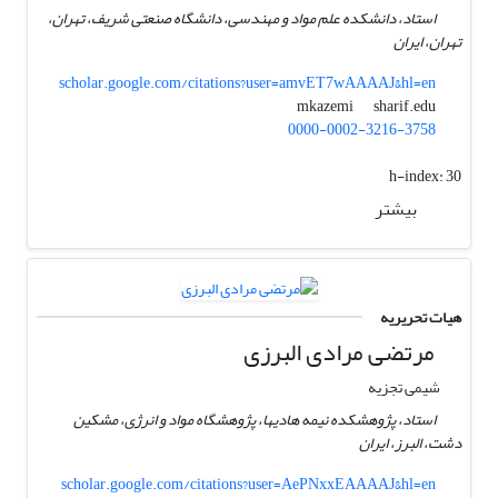
استاد، دانشکده علم مواد و مهندسی، دانشگاه صنعتی شریف، تهران،
تهران، ایران
scholar.google.com/citations?user=amvET7wAAAAJ&hl=en
sharif.edu
mkazemi
0000-0002-3216-3758
h-index:
30
بیشتر
هیات تحریریه
مرتضی مرادی البرزی
شیمی تجزیه
استاد، پژوهشکده نیمه هادیها، پژوهشگاه مواد و انرژی، مشکین
دشت، البرز، ایران
scholar.google.com/citations?user=AePNxxEAAAAJ&hl=en