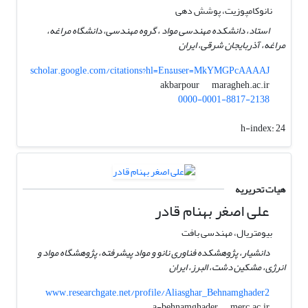
نانوکامپوزیت، پوشش دهی
استاد، دانشکده مهندسی مواد ، گروه مهندسی، دانشگاه مراغه،
مراغه، آذربایجان شرقی، ایران
scholar.google.com/citations?hl=En&user=MkYMGPcAAAAJ
maragheh.ac.ir
akbarpour
0000-0001-8817-2138
h-index:
24
هیات تحریریه
علی اصغر بهنام قادر
بیومتریال، مهندسی بافت
دانشیار، پژوهشکده فناوری نانو و مواد پیشرفته، پژوهشگاه مواد و
انرژی، مشکین دشت، البرز، ایران
www.researchgate.net/profile/Aliasghar_Behnamghader2
merc.ac.ir
a-behnamghader