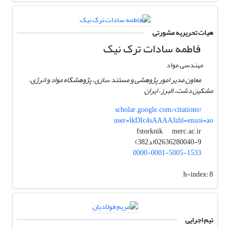
هیات تحریریه مشورتی
فاطمه سادات ترک نیک
مهندسی مواد
معاون مدیر امور پژوهشی و مستند سازی، پژوهشگاه مواد و انرژی،
مشکین دشت، البرز، ایران
scholar.google.com/citations?
user=lkDIc4sAAAAJ&hl=en&oi=ao
merc.ac.ir
fstorknik
02636280040-9(د382)
0000-0001-5005-1533
h-index:
8
تیم اجرایی