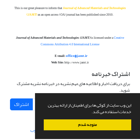
This is our great pleasure to inform that
Journal of Advanced Materials and Technolog
ies
(
JAMT
)
as an open access (OA) journal has been published since 2010.
Journal of Advanced Materials and Technologies
(JAMT)
is licensed under a
Creative
Commons Attribution 4.0 International License
office@jamt.ir
E-mail:
Web Site:
http://www.jamt.ir
اشتراک خبرنامه
برای دریافت اخبار و اطلاعیه های مهم نشریه در خبرنامه نشریه مشترک
شوید.
اشتراک
این وب سایت از کوکی ها برای اطمینان از ارائه بهترین
خدمات استفاده می کند.
متوجه شدم
سامانه مدیریت نشریات علمی.
طراحی و پیاده سازی از
سیناوب