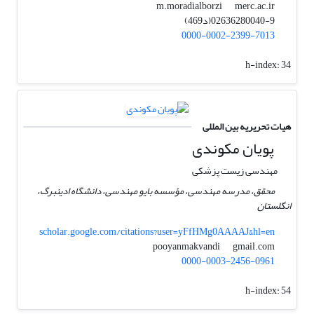
merc.ac.ir
m.moradialborzi
02636280040-9(د469)
0000-0002-2399-7013
h-index:
34
هیات تحریریه بین المللی
پویان مکوندی
مهندسی زیست پزشکی
محقق، مدرسه مهندسی، مؤسسه بایو مهندسی، دانشگاه ادینبرگ،
انگلستان
scholar.google.com/citations?user=yFfHMg0AAAAJ&hl=en
gmail.com
pooyanmakvandi
0000-0003-2456-0961
h-index:
54