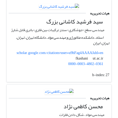
هیات تحریریه
سید فرشید کاشانی بزرگ
مهندسی سطح-جوشکاری-سنتز ترکیبات بین فلزی-باتری قابل شارژ
استاد، دانشکده متالورژی و مهندسی مواد، دانشگاه تهران، تهران،
تهران، ایران
scholar.google.com/citations?user=u9hFag4AAAAJ&hl=en
ut.ac.ir
fkashani
0000-0003-4802-0361
h-index:
27
هیات تحریریه
محسن کاظمی نژاد
مهندسی مواد، شکل دادن فلزات