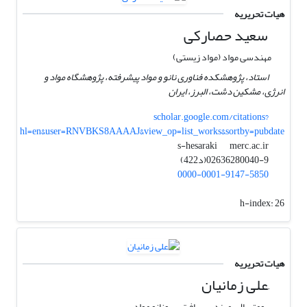
هیات تحریریه
سعید حصارکی
مهندسی مواد (مواد زیستی)
استاد، پژوهشکده فناوری نانو و مواد پیشرفته، پژوهشگاه مواد و
انرژی، مشکین دشت، البرز، ایران
scholar.google.com/citations?
hl=en&user=RNVBKS8AAAAJ&view_op=list_works&sortby=pubdate
merc.ac.ir
s-hesaraki
02636280040-9(د422)
0000-0001-9147-5850
h-index:
26
هیات تحریریه
َعلی زمانیان
بیومتریال، مهندسی بافت ، بیونانو مواد