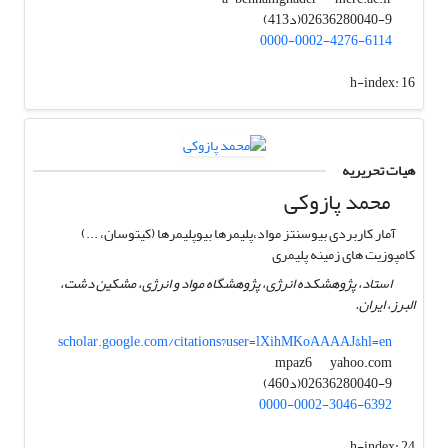
02636280040-9(د413)
0000-0002-4276-6114
h-index:
16
هیات تحریریه
محمد پازوکی
آمار کاربردی بیوسنتز مواد،پلیمرها بیوپلیمرها (کیتوسان، ...)
کامپوزیت های زمینه پلیمری
استاد، پژوهشکده انرژی، پژوهشگاه مواد و انرژی، مشکین دشت،
البرز، ایران.
scholar.google.com/citations?user=lXihMKoAAAAJ&hl=en
yahoo.com
mpaz6
02636280040-9(د460)
0000-0002-3046-6392
h-index:
24