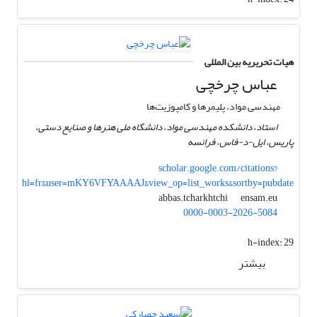
هیات تحریریه بین المللی
عباس چرخچی
مهندسی مواد، پلیمرها و کامپوزیت‌ها
استاد، دانشکده مهندسی مواد، دانشگاه ملی هنرها و صنایع دستی،
پاریس، ایل-د-فاس، فرانسه
scholar.google.com/citations?
hl=fr&user=mKY6VFYAAAAJ&view_op=list_works&sortby=pubdate
ensam.eu
abbas.tcharkhtchi
0000-0003-2026-5084
h-index:
29
بیشتر