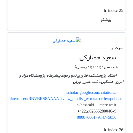
h-index:
25
بیشتر
سردبیر
سعید حصارکی
مهندسی مواد (مواد زیستی)
استاد، پژوهشکده فناوری نانو و مواد پیشرفته، پژوهشگاه مواد و
انرژی، مشکین دشت، البرز، ایران
scholar.google.com/citations?
hl=en&user=RNVBKS8AAAAJ&view_op=list_works&sortby=pubdate
merc.ac.ir
s-hesaraki
02636280040-9(د422)
0000-0001-9147-5850
h-index:
26