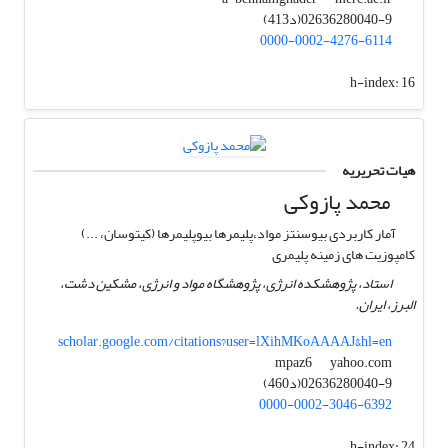
02636280040-9(د413)
0000-0002-4276-6114
h-index:
16
هیات تحریریه
محمد پازوکی
آمار کاربردی بیوسنتز مواد،پلیمرها بیوپلیمرها (کیتوسان، ...)
کامپوزیت های زمینه پلیمری
استاد، پژوهشکده انرژی، پژوهشگاه مواد و انرژی، مشکین دشت،
البرز، ایران.
scholar.google.com/citations?user=lXihMKoAAAAJ&hl=en
yahoo.com
mpaz6
02636280040-9(د460)
0000-0002-3046-6392
h-index:
24