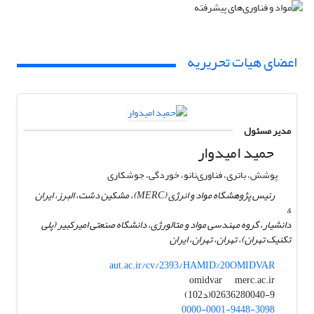
اعضای هیات تحریریه
مدیر مسئول
حمید امیدوار
پوشش‌، باتری، فناوری‌نانو، خوردگی، جوشکاری
رئیس پژوهشگاه مواد و انرژی (MERC)، مشکین دشت، البرز، ایران
&
دانشیار، گروه مهندسی مواد و متالورژی، دانشگاه صنعتی امیرکبیر (پلی
تکنیک تهران)، تهران، تهران، ایران
aut.ac.ir/cv/2393/HAMID%20OMIDVAR
merc.ac.ir
omidvar
02636280040-9(د102)
0000-0001-9448-3098