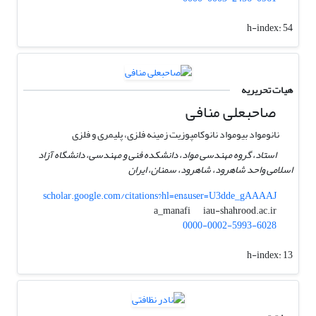
h-index:
54
هیات تحریریه
صاحبعلی منافی
نانومواد بیومواد نانوکامپوزیت زمینه فلزی، پلیمری و فلزی
استاد، گروه مهندسی مواد، دانشکده فنی و مهندسی، دانشگاه آزاد
اسلامی واحد شاهرود، شاهرود، سمنان، ایران
scholar.google.com/citations?hl=en&user=U3dde_gAAAAJ
iau-shahrood.ac.ir
a_manafi
0000-0002-5993-6028
h-index:
13