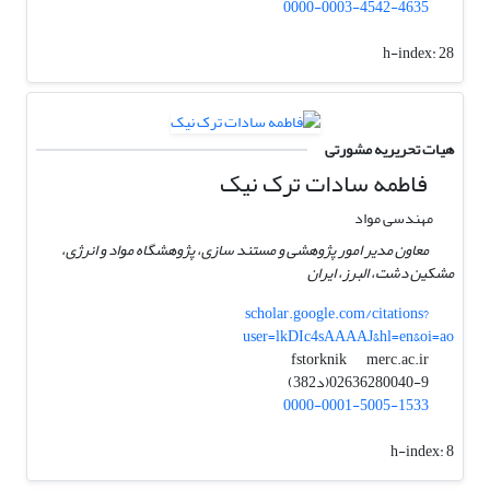
0000-0003-4542-4635
h-index:
28
هیات تحریریه مشورتی
فاطمه سادات ترک نیک
مهندسی مواد
معاون مدیر امور پژوهشی و مستند سازی، پژوهشگاه مواد و انرژی،
مشکین دشت، البرز، ایران
scholar.google.com/citations?
user=lkDIc4sAAAAJ&hl=en&oi=ao
merc.ac.ir
fstorknik
02636280040-9(د382)
0000-0001-5005-1533
h-index:
8