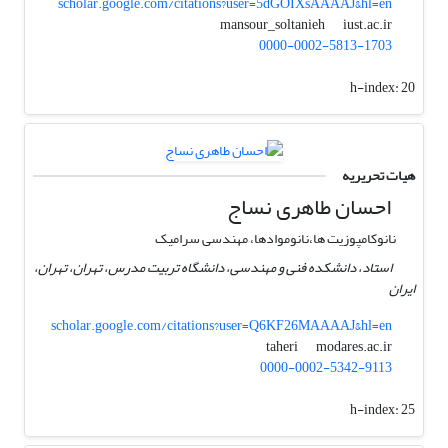
scholar.google.com/citations?user=5dGOIXsAAAAJ&hl=en
iust.ac.ir
mansour_soltanieh
0000-0002-5813-1703
h-index:
20
هیات تحریریه
احسان طاهری نساج
نانوکامپوزیت ها،نانوموادها، مهندسی سرامیک
استاد، دانشکده فنی و مهندسی، دانشگاه تربیت مدرس، تهران، تهران،
ایران
scholar.google.com/citations?user=Q6KF26MAAAAJ&hl=en
modares.ac.ir
taheri
0000-0002-5342-9113
h-index:
25