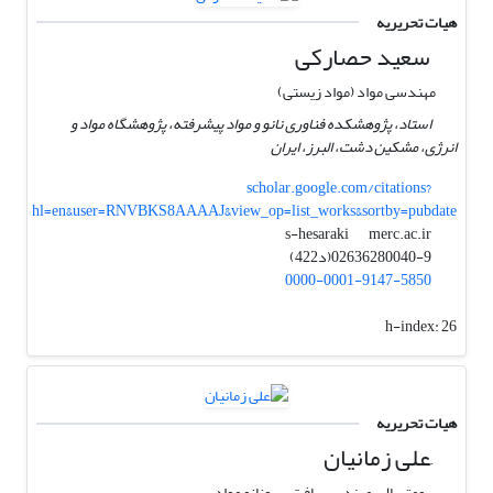
هیات تحریریه
سعید حصارکی
مهندسی مواد (مواد زیستی)
استاد، پژوهشکده فناوری نانو و مواد پیشرفته، پژوهشگاه مواد و
انرژی، مشکین دشت، البرز، ایران
scholar.google.com/citations?
hl=en&user=RNVBKS8AAAAJ&view_op=list_works&sortby=pubdate
merc.ac.ir
s-hesaraki
02636280040-9(د422)
0000-0001-9147-5850
h-index:
26
هیات تحریریه
َعلی زمانیان
بیومتریال، مهندسی بافت ، بیونانو مواد