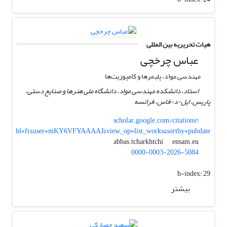
هیات تحریریه بین المللی
عباس چرخچی
مهندسی مواد، پلیمرها و کامپوزیت‌ها
استاد، دانشکده مهندسی مواد، دانشگاه ملی هنرها و صنایع دستی،
پاریس، ایل-د-فاس، فرانسه
scholar.google.com/citations?
hl=fr&user=mKY6VFYAAAAJ&view_op=list_works&sortby=pubdate
ensam.eu
abbas.tcharkhtchi
0000-0003-2026-5084
h-index:
29
بیشتر