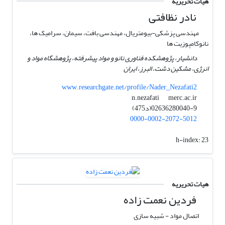
هیات تحریریه
نادر نظافتی
مهندسی پزشکی-بیومتریال، مهندسی بافت، سیمان، سرامیک ها،
نانوکامپوزیت ها
دانشیار، پژوهشکده فناوری نانو و مواد پیشرفته، پژوهشگاه مواد و
انرژی، مشکین دشت، البرز، ایران
www.researchgate.net/profile/Nader_Nezafati2
merc.ac.ir
n.nezafati
02636280040-9(د475)
0000-0002-2072-5012
h-index:
23
هیات تحریریه
فردین نعمت زاده
اتصال مواد - شبیه سازی