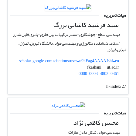
هیات تحریریه
سید فرشید کاشانی بزرگ
مهندسی سطح-جوشکاری-سنتز ترکیبات بین فلزی-باتری قابل شارژ
استاد، دانشکده متالورژی و مهندسی مواد، دانشگاه تهران، تهران،
تهران، ایران
scholar.google.com/citations?user=u9hFag4AAAAJ&hl=en
ut.ac.ir
fkashani
0000-0003-4802-0361
h-index:
27
هیات تحریریه
محسن کاظمی نژاد
مهندسی مواد، شکل دادن فلزات