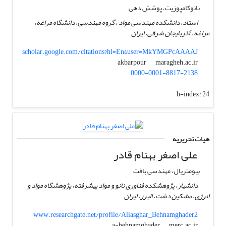
نانوکامپوزیت، پوشش دهی
استاد، دانشکده مهندسی مواد ، گروه مهندسی، دانشگاه مراغه،
مراغه، آذربایجان شرقی، ایران
scholar.google.com/citations?hl=En&user=MkYMGPcAAAAJ
maragheh.ac.ir
akbarpour
0000-0001-8817-2138
h-index:
24
هیات تحریریه
علی اصغر بهنام قادر
بیومتریال، مهندسی بافت
دانشیار، پژوهشکده فناوری نانو و مواد پیشرفته، پژوهشگاه مواد و
انرژی، مشکین دشت، البرز، ایران
www.researchgate.net/profile/Aliasghar_Behnamghader2
merc.ac.ir
a-behnamghader