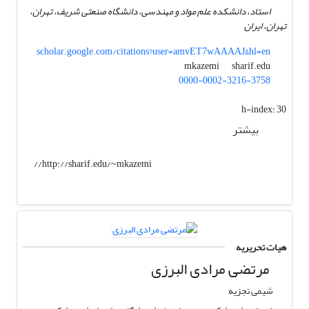
استاد، دانشکده علم مواد و مهندسی، دانشگاه صنعتی شریف، تهران،
تهران، ایران
scholar.google.com/citations?user=amvET7wAAAAJ&hl=en
sharif.edu
mkazemi
0000-0002-3216-3758
h-index:
30
بیشتر
http://sharif.edu/~mkazemi//
هیات تحریریه
مرتضی مرادی البرزی
شیمی تجزیه