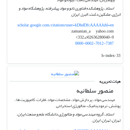
استاد، پژوهشکده فناوری نانو و مواد پیشرفته، پژوهشگاه مواد و
انرژی، مشکین دشت، البرز، ایران
scholar.google.com/citations?user=kDhdDfcAAAAJ&hl=en
yahoo.com
zamanian_a
02636280040-9(د332)
0000-0002-7012-7387
h-index:
33
هیات تحریریه
منصور سلطانیه
مهندسی مواد، پردازش مواد، مشخصات مواد، فلزات، کامپوزیت ها ،
پوشش، ترمودینامیک، متالورژی استخراجی
استاد، گروه مهندسی مواد و متالورژی،دانشگاه علم و صنعت ایران،
تهران، تهران، ایران