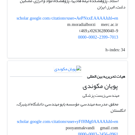
استاد، پژوهشکده نیمه هادیها، پژوهشگاه مواد و انرژی، مشکین
دشت، البرز، ایران
scholar.google.com/citations?user=AePNxxEAAAAJ&hl=en
merc.ac.ir
m.moradialborzi
02636280040-9(د469)
0000-0002-2399-7013
h-index:
34
هیات تحریریه بین المللی
پویان مکوندی
مهندسی زیست پزشکی
محقق، مدرسه مهندسی، مؤسسه بایو مهندسی، دانشگاه ادینبرگ،
انگلستان
scholar.google.com/citations?user=yFfHMg0AAAAJ&hl=en
gmail.com
pooyanmakvandi
0000-0003-2456-0961