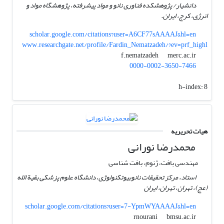
دانشیار/ پژوهشکده فناوری نانو و مواد پیشرفته، پژوهشگاه مواد و
انرژی، کرج، ایران.
scholar.google.com/citations?user=A6CF77sAAAAJ&hl=en
www.researchgate.net/profile/Fardin_Nematzadeh/?ev=prf_highl
merc.ac.ir
f.nematzadeh
0000-0002-3650-7466
h-index:
8
هیات تحریریه
محمدرضا نورانی
مهندسی بافت، ژنوم، بافت شناسی
استاد، مرکز تحقیقات نانوبیوتکنولوژی، دانشگاه علوم پزشکی بقیة الله
(عج)، تهران، تهران، ایران
scholar.google.com/citations?user=7-YpmWYAAAAJ&hl=en
bmsu.ac.ir
rnourani