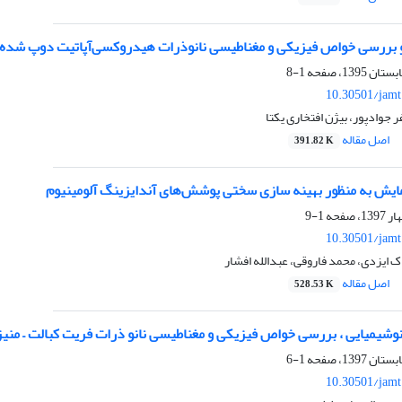
 بررسی خواص فیزیکی و مغناطیسی نانوذرات هیدروکسی‌آپاتیت دوپ شده ب
1-8
10.30501/jamt
 جوادپور، بیژن افتخاری یکتا
اصل مقاله
391.82 K
یش به منظور بهینه سازی سختی پوشش‌های آندایزینگ آلومینیوم
1-9
10.30501/jamt
 ایزدی، محمد فاروقی، عبدالله افشار
اصل مقاله
528.53 K
وشیمیایی ، بررسی خواص فیزیکی و مغناطیسی نانو ذرات فریت کبالت – منی
1-6
10.30501/jamt