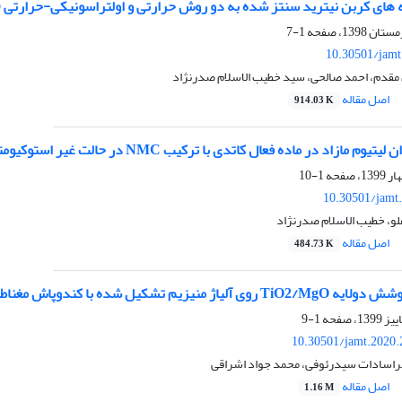
ه های کربن نیترید سنتز شده به دو روش حرارتی و اولتراسونیکی-حرارتی (
1-7
10.30501/jamt
 مقدم، احمد صالحی، سید خطیب الاسلام صدرنژاد
اصل مقاله
914.03 K
ر ماده فعال کاتدی با ترکیب NMC در حالت غیر استوکیومتری بر روی عملکرد باتری یون لیتیومی
1-10
10.30501/jamt
لو، خطیب الاسلام صدرنژاد
اصل مقاله
484.73 K
منیزیم تشکیل شده با کندوپاش مغناطیسی
1-9
10.30501/jamt.2020.
اسادات سیدرئوفی، محمد جواد اشراقی
اصل مقاله
1.16 M