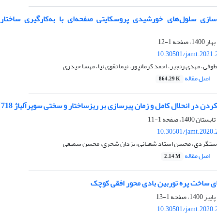
1-12
10.30501/jamt.2021.
وفی، مهدی رنجبر، احمد کرمانپور، نیما تقوی نیا، مهسا حیدری
اصل مقاله
864.29 K
لال کامل و زمان پیرسازی بر ریزساختار و سختی سوپرآلیاژ IN718 تولید شده به روش ذوب گزینشی با لیزر (SLM)
1-11
10.30501/jamt.2020.
ستگردی، محسن استاد شعبانی، یزدان شجری، محسن سمیعی
اصل مقاله
2.14 M
ای ساخت پره توربین بادی محور افقی کوچک
1-13
10.30501/jamt.2020.