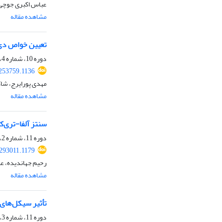
عباس اکبری جوچی، 
مشاهده مقاله
تعیین خواص دی‌الکتریک و اپتیک
دوره 10، شماره 4، زمستان 1400، صفحه
253759.1136
مهدی پورایرج، شا
مشاهده مقاله
سنتز آلفا-تری‌
دوره 11، شماره 2، تابستان 1401، صفحه
293011.1179
رحیم جهاندیده، عل
مشاهده مقاله
تأثیر سیکل‌های 
دوره 11، شماره 3، پاییز 1401، صفحه