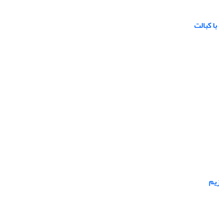
ا کبالت
زیم