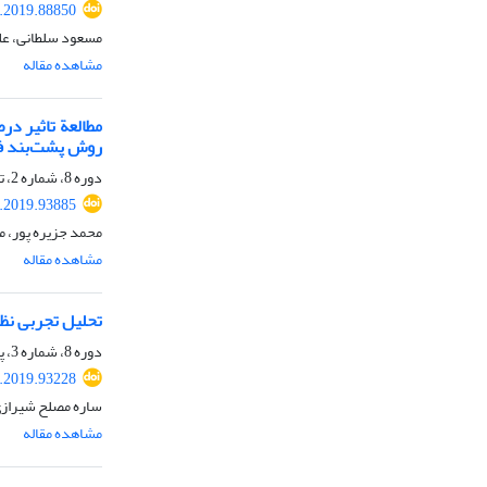
.2019.88850
مسعود سلطانی، عل
مشاهده مقاله
مطالعة تاثیر در
روش پشت‌بند ف
دوره 8، شماره 2، تابستان 1398، صفحه
.2019.93885
محمد جزیره پور،
مشاهده مقاله
تحلیل تجربی نظری استحکام ب
دوره 8، شماره 3، پاییز 1398، صفحه
.2019.93228
ساره مصلح شیرازی
مشاهده مقاله