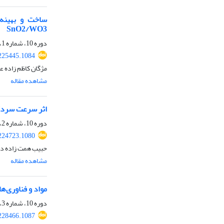
SnO2/WO3
دوره 10، شماره 1، بهار 1400، صفحه
225445.1084
مژگان کاظم زاده عط
مشاهده مقاله
اثر سرعت سردکردن در انح
دوره 10، شماره 2، تابستان 1400، صفحه
224723.1080
حبیب همت زاده د
مشاهده مقاله
مواد و فناوری‌ه
دوره 10، شماره 3، پاییز 1400، صفحه
228466.1087