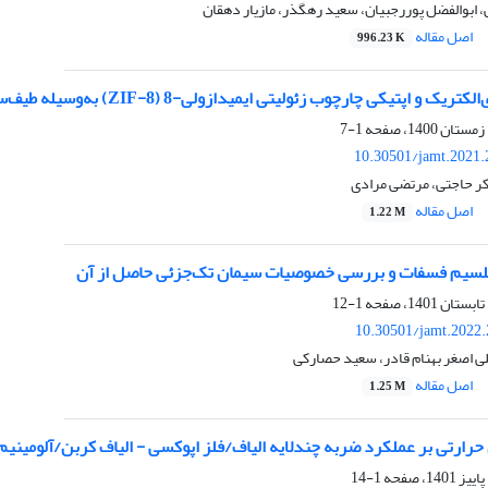
ابوالفضل پوررجبیان، سعید رهگذر، مازیار دهقان
اصل مقاله
996.23 K
ی چارچوب زئولیتی ایمیدازولی-8 (ZIF-8) به‌وسیله طیف‌سنجی افت انرژی الکترون بازتابی (REELS)
1-7
10.30501/jamt.2021.
کر حاجتی، مرتضی مرادی
اصل مقاله
1.22 M
کلسیم فسفات و بررسی خصوصیات سیمان تک‌جزئی حاصل از آن
1-12
10.30501/jamt.2022.
ی اصغر بهنام قادر، سعید حصارکی
اصل مقاله
1.25 M
حرارتی بر عملکرد ضربه چندلایه الیاف/فلز اپوکسی - الیاف کربن/آلومینیم
1-14