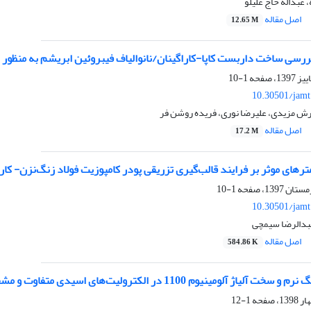
 عبداله حاج علیلو
اصل مقاله
12.65 M
ررسی ساخت داربست کاپا-کاراگینان/نانوالیاف فیبروئین ابریشم به منظور
1-10
10.30501/jamt
رش مزیدی، علیرضا نوری، فریده روشن فر
اصل مقاله
17.2 M
 موثر بر فرایند قالب‌گیری تزریقی پودر کامپوزیت فولاد زنگ‌نزن- کاربید تیتانیم (SS-TiC) جهت کاربرد
1-10
10.30501/jamt
عبدالرضا سیمچی
اصل مقاله
584.86 K
م 1100 در الکترولیت‌های اسیدی متفاوت و مشخصه‌یابی فیلم اکسیدی حاصل از آن‌ها
1-12