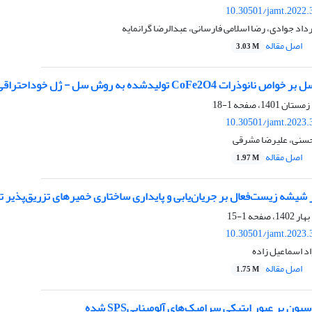
10.30501/jamt.2022.
د جوادی، رضا اسلامی فارسانی، عبدالرضا گرانمایه
اصل مقاله
3.03 M
 ‏CoFe2O4‎‏ تولیدشده به روش سل - ژل خوداحتراقی
1-18
10.30501/jamt.2023.
 حسنی، علیرضا مشرقی
اصل مقاله
1.97 M
شیشه زیست‌فعال بر جریان‌یابی و پایداری ساختاری خمیرهای تزریق‌پذیر ته
1-15
10.30501/jamt.2023.
د اسماعیل زاده
اصل مقاله
1.75 M