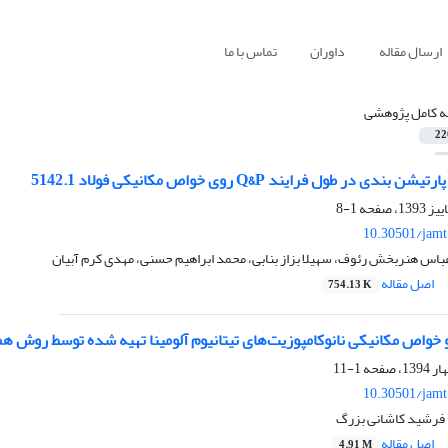
ارسال مقاله
داوران
تماس با ما
له کامل پژوهشی
22
دی در طول فرایند Q&P روی خواص مکانیکی فولاد 5142.1
1-8
10.30501/jamt
باس هنربخش رئوف، سهیلا بزاز بنابی، محمد ابراهیم حسنی، مهدی کرم آبیان
اصل مقاله
754.13 K
و خواص مکانیکی نانوکامپوزیت‌های تیتانیوم ‌آلومینا تهیه شده توسط روش 
1-11
10.30501/jamt
فرشید کاشانی بزرگ
اصل مقاله
4.91 M