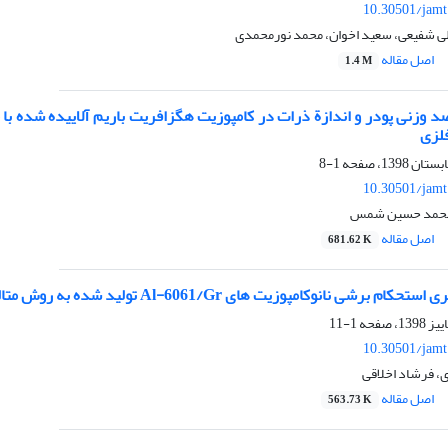
10.30501/jamt
ی شفیعی، سعید اخوان، محمد نورمحمدی
اصل مقاله
1.4 M
صد وزنی پودر و اندازة ذرات در کامپوزیت هگزافریت باریم آلاییده شده با 
لزی
1-8
10.30501/jamt
 محمد حسین شمس
اصل مقاله
681.62 K
رشی نانوکامپوزیت های Al-6061/Gr تولید شده به روش متالورژی پودر
1-11
10.30501/jamt
، فرشاد اخلاقی
اصل مقاله
563.73 K