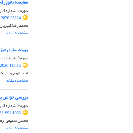
مقایسه نانوورق
دوره 8، شماره 4، زمستان 1398، صفحه
.2020.93224
محمد رضا کبیریان
مشاهده مقاله
بهینه سازی میزان لیتیوم مازاد د
دوره 9، شماره 1، بهار 1399، صفحه
.2020.111116
احد طلوعی، علی کف
مشاهده مقاله
بررسی خواص پوشش دولایه TiO2/MgO روی آلیاژ 
دوره 9، شماره 3، پاییز 1399، صفحه
211991.1063
محسن سمیعی، زهر
مشاهده مقاله