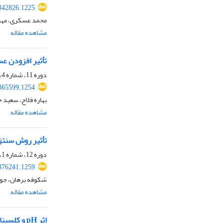
342826.1225
محمد عسکری، مهردا
مشاهده مقاله
تأثیر افزودن عسل بر خواص نانوذرات
دوره 11، شماره 4، زمستان 1401، صفحه
365599.1254
بهاره فلاح، سعید
مشاهده مقاله
تأثیر روش سنتز 
دوره 12، شماره 1، بهار 1402، صفحه
376241.1259
شکوفه برهان، جوا
مشاهده مقاله
اثر pH و کلسیناسیون بر عبور اپتیکی سرامیک‌های آلومیناییSPS شده