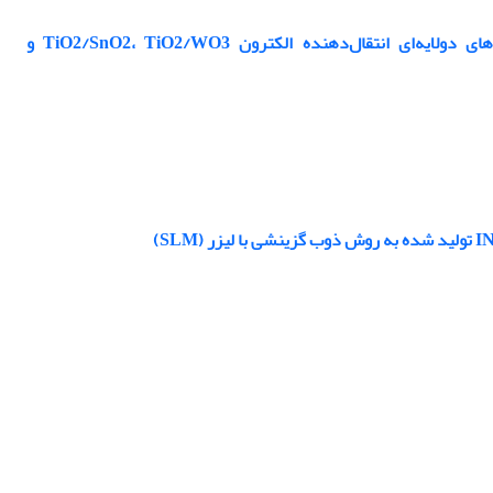
ساخت و بهینه‌سازی سلول‌های خورشیدی پروسکایتی صفحه‌ای با به‌کارگیری ساختارهای دولایه‌ای انتقال‌دهنده‌ الکترون TiO2/SnO2، TiO2/WO3 و